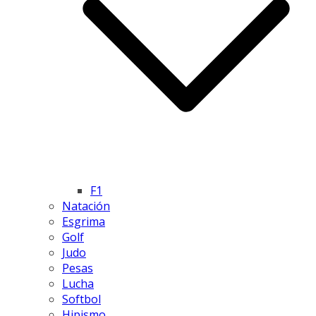
F1
Natación
Esgrima
Golf
Judo
Pesas
Lucha
Softbol
Hipismo