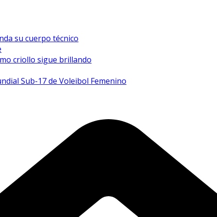
inda su cuerpo técnico
e
mo criollo sigue brillando
undial Sub-17 de Voleibol Femenino