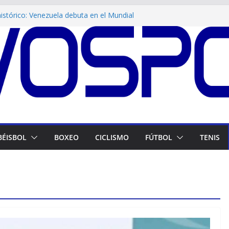
stórico: Venezuela debuta en el Mundial
ol Femenino
cia en Maracay! Tigres de Aragua blinda su
va impulsa Juegos Venezuela Renace
a Venezuela en Juegos CAC! El atletismo
ando
as dan plata a Venezuela en canotaje
BÉISBOL
BOXEO
CICLISMO
FÚTBOL
TENIS