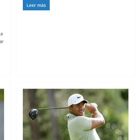
Leer más
da
ar