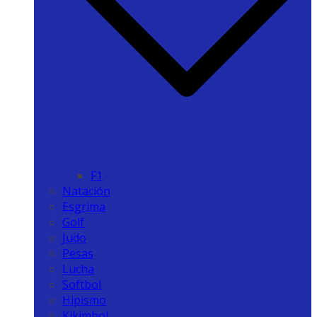
F1
Natación
Esgrima
Golf
Judo
Pesas
Lucha
Softbol
Hipismo
Kikimbol