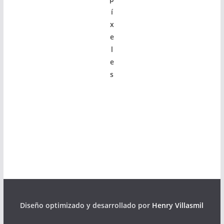
í
x
e
l
e
s
Diseño optimizado y desarrollado por
Henry Villasmil