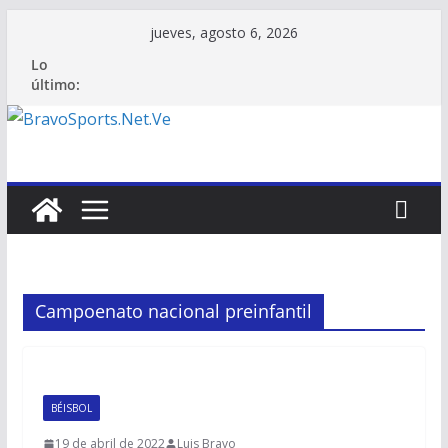
Saltar
jueves, agosto 6, 2026
al
Lo
contenido
último:
Campoenato nacional preinfantil
BÉISBOL
19 de abril de 2022
Luis Bravo