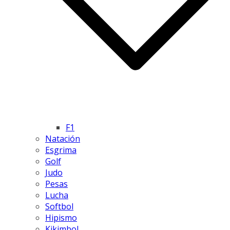
F1
Natación
Esgrima
Golf
Judo
Pesas
Lucha
Softbol
Hipismo
Kikimbol