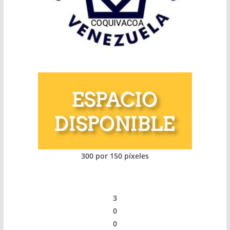
300 por 150 píxeles
3
0
0