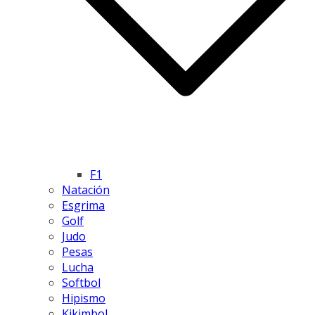
F1
Natación
Esgrima
Golf
Judo
Pesas
Lucha
Softbol
Hipismo
Kikimbol