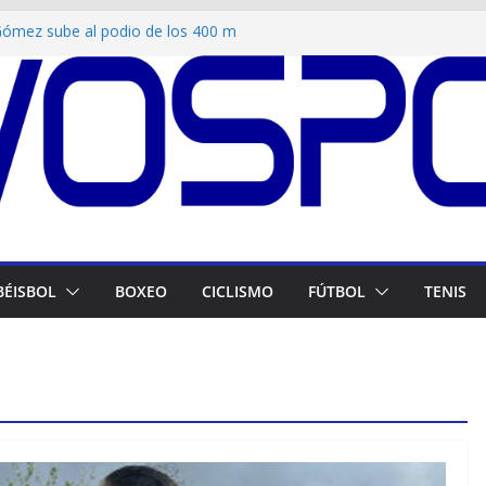
r Gómez sube al podio de los 400 m
 Wilyer Abreu comanda la ofensiva de
 Esgrimistas venezolanos brillan con plata y
 Domingo 2026
s entregan proyecto de ley para la
 de las Glorias Deportivas
0! Doblete de Messi para arrancar con fuerza
BÉISBOL
BOXEO
CICLISMO
FÚTBOL
TENIS