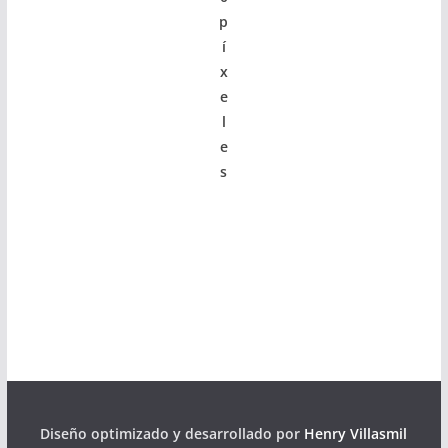
p
í
x
e
l
e
s
Diseño optimizado y desarrollado por
Henry Villasmil