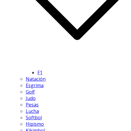
F1
Natación
Esgrima
Golf
Judo
Pesas
Lucha
Softbol
Hipismo
Kikimbol