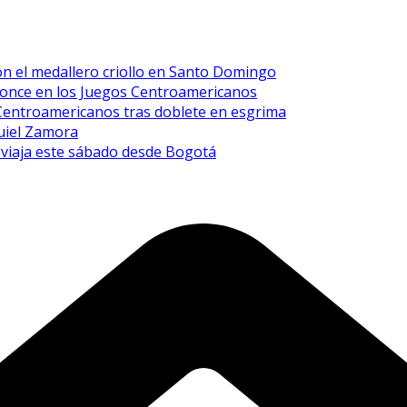
on el medallero criollo en Santo Domingo
ronce en los Juegos Centroamericanos
 Centroamericanos tras doblete en esgrima
quiel Zamora
y viaja este sábado desde Bogotá