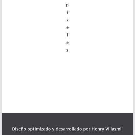
p
í
x
e
l
e
s
Diseño optimizado y desarrollado por
Henry Villasmil