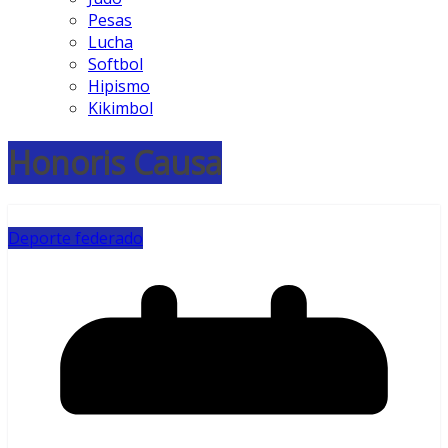
Pesas
Lucha
Softbol
Hipismo
Kikimbol
Honoris Causa
Deporte federado