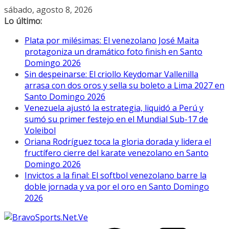
Saltar
sábado, agosto 8, 2026
al
Lo último:
contenido
Plata por milésimas: El venezolano José Maita
protagoniza un dramático foto finish en Santo
Domingo 2026
Sin despeinarse: El criollo Keydomar Vallenilla
arrasa con dos oros y sella su boleto a Lima 2027 en
Santo Domingo 2026
Venezuela ajustó la estrategia, liquidó a Perú y
sumó su primer festejo en el Mundial Sub-17 de
Voleibol
Oriana Rodríguez toca la gloria dorada y lidera el
fructífero cierre del karate venezolano en Santo
Domingo 2026
Invictos a la final: El softbol venezolano barre la
doble jornada y va por el oro en Santo Domingo
2026