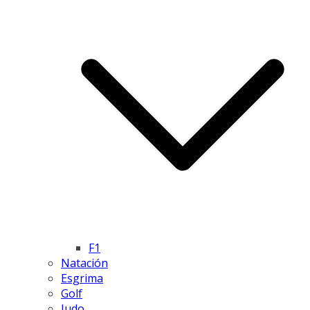
F1
Natación
Esgrima
Golf
Judo