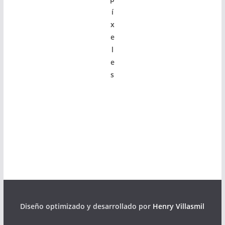
í
x
e
l
e
s
Diseño optimizado y desarrollado por
Henry Villasmil