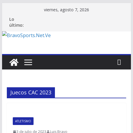
Saltar
viernes, agosto 7, 2026
al
Lo
contenido
último:
Juecos CAC 2023
ATLETISMO
3 de julio de 2023
Luis Bravo