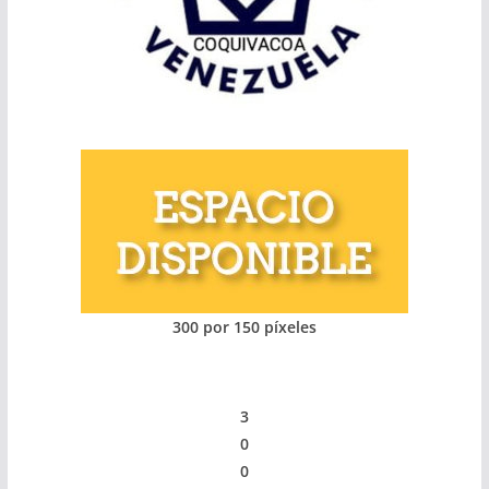
300 por 150 píxeles
3
0
0