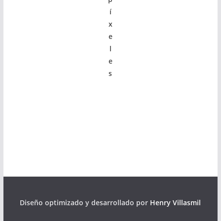
í
x
e
l
e
s
Diseño optimizado y desarrollado por
Henry Villasmil