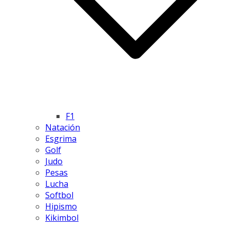
F1
Natación
Esgrima
Golf
Judo
Pesas
Lucha
Softbol
Hipismo
Kikimbol