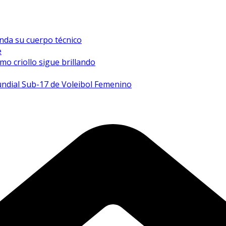
inda su cuerpo técnico
e
mo criollo sigue brillando
undial Sub-17 de Voleibol Femenino