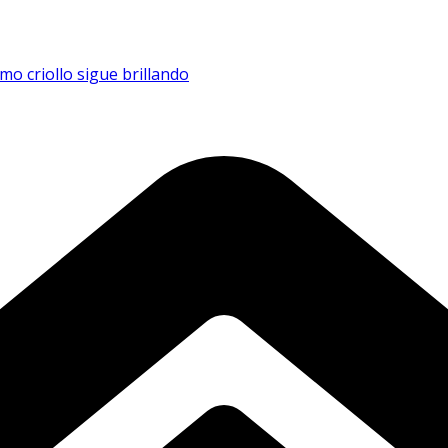
mo criollo sigue brillando
a de Arizona
de la Final en el Mundial Senior
inda su cuerpo técnico
e