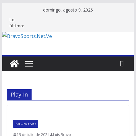
Saltar
domingo, agosto 9, 2026
al
Lo
contenido
último:
Play-In
BALONCESTO
19 de julio de 2024
Luis Bravo