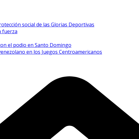
rotección social de las Glorias Deportivas
n fuerza
 con el podio en Santo Domingo
 venezolano en los Juegos Centroamericanos