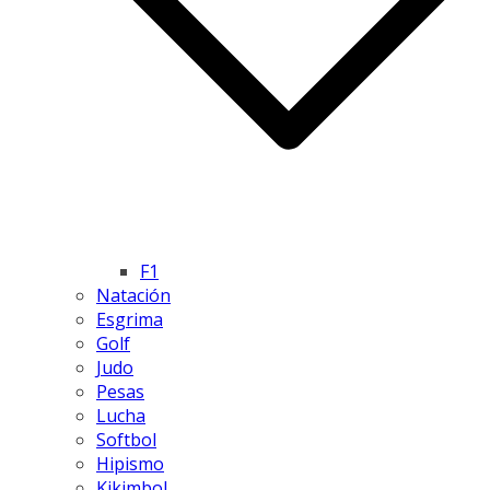
F1
Natación
Esgrima
Golf
Judo
Pesas
Lucha
Softbol
Hipismo
Kikimbol