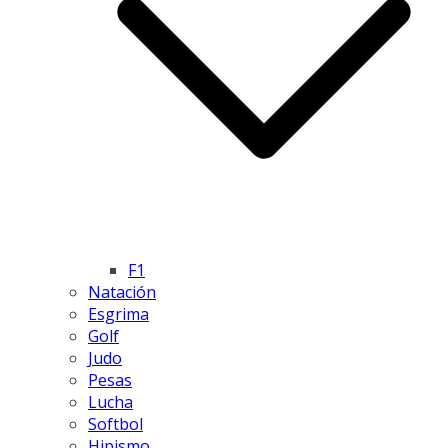
F1
Natación
Esgrima
Golf
Judo
Pesas
Lucha
Softbol
Hipismo