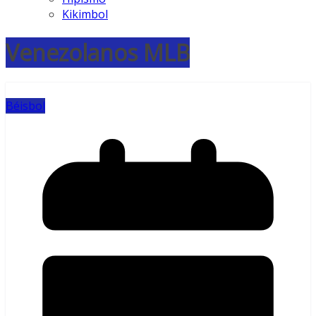
Kikimbol
Venezolanos MLB
Béisbol