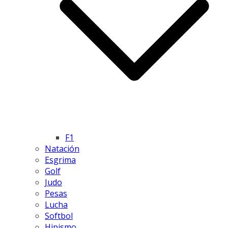
F1
Natación
Esgrima
Golf
Judo
Pesas
Lucha
Softbol
Hipismo