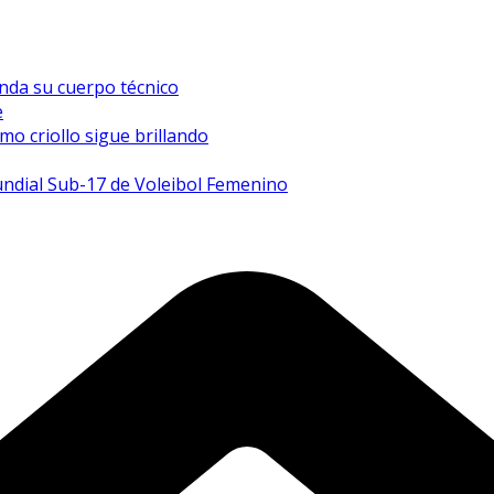
inda su cuerpo técnico
e
mo criollo sigue brillando
undial Sub-17 de Voleibol Femenino