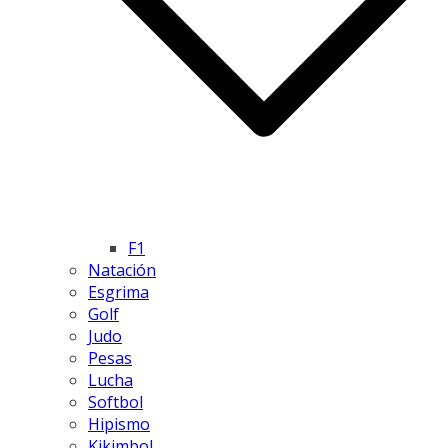
F1
Natación
Esgrima
Golf
Judo
Pesas
Lucha
Softbol
Hipismo
Kikimbol