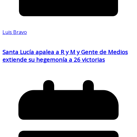
Luis Bravo
Santa Lucía apalea a R y M y Gente de Medios
extiende su hegemonía a 26 victorias