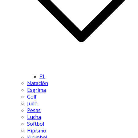
F1
Natación
Esgrima
Golf
Judo
Pesas
Lucha
Softbol
Hipismo
Kikimbol