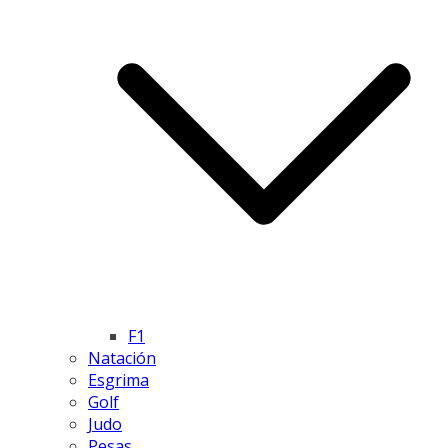
F1
Natación
Esgrima
Golf
Judo
Pesas