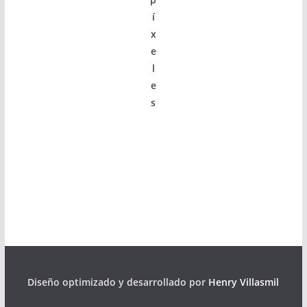
í
x
e
l
e
s
Diseño optimizado y desarrollado por
Henry Villasmil