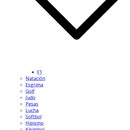
F1
Natación
Esgrima
Golf
Judo
Pesas
Lucha
Softbol
Hipismo
Kikimbol