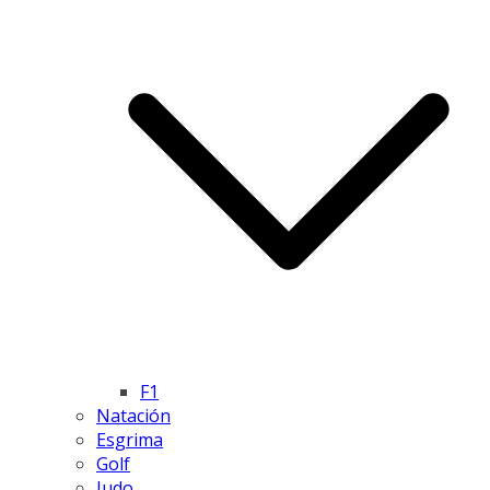
F1
Natación
Esgrima
Golf
Judo