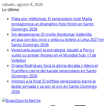
Saltar
sábado, agosto 8, 2026
al
Lo último:
contenido
Plata por milésimas: El venezolano José Maita
protagoniza un dramático foto finish en Santo
Domingo 2026
Sin despeinarse: El criollo Keydomar Vallenilla
arrasa con dos oros y sella su boleto a Lima 2027 en
Santo Domingo 2026
Venezuela ajustó la estrategia, liquidó a Perú y
sumó su primer festejo en el Mundial Sub-17 de
Voleibol
Oriana Rodríguez toca la gloria dorada y lidera el
fructífero cierre del karate venezolano en Santo
Domingo 2026
Invictos a la final: El softbol venezolano barre la
doble jornada y va por el oro en Santo Domingo
2026