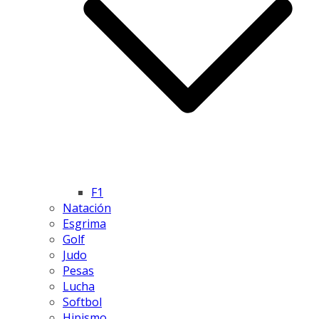
F1
Natación
Esgrima
Golf
Judo
Pesas
Lucha
Softbol
Hipismo