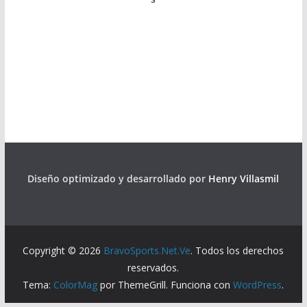
Diseño optimizado y desarrollado por
Henry Villasmil
Copyright © 2026
BravoSports.Net.Ve
. Todos los derechos
reservados.
Tema:
ColorMag
por ThemeGrill. Funciona con
WordPress
.