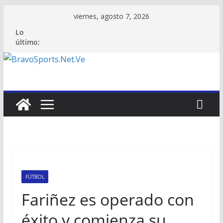
Saltar
viernes, agosto 7, 2026
al
Lo
contenido
último:
FÚTBOL
Fariñez es operado con
éxito y comienza su