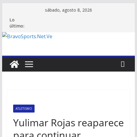
Saltar
sábado, agosto 8, 2026
al
Lo
contenido
último:
ATLETISMO
Yulimar Rojas reaparece
para continuar