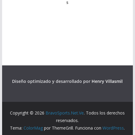
s
Diseño optimizado y desarrollado por
Henry Villasmil
Copyright © 2026
BravoSports.Net.Ve
. Todos los derechos
reservados.
Tema:
ColorMag
por ThemeGrill. Funciona con
WordPress
.