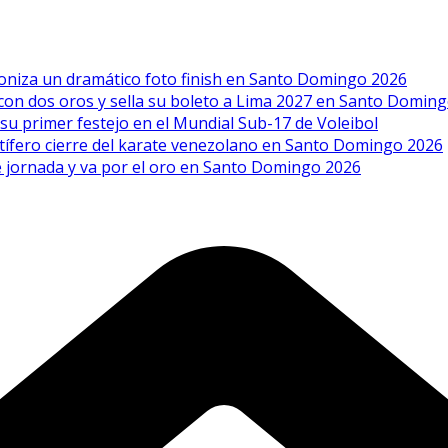
goniza un dramático foto finish en Santo Domingo 2026
a con dos oros y sella su boleto a Lima 2027 en Santo Domin
 su primer festejo en el Mundial Sub-17 de Voleibol
uctífero cierre del karate venezolano en Santo Domingo 2026
ble jornada y va por el oro en Santo Domingo 2026