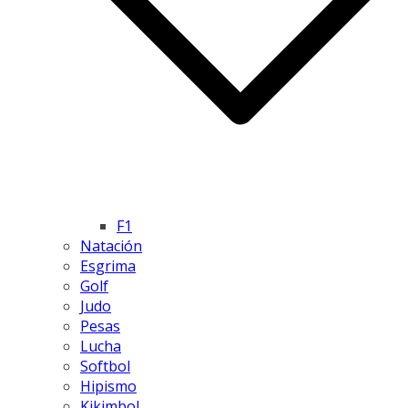
F1
Natación
Esgrima
Golf
Judo
Pesas
Lucha
Softbol
Hipismo
Kikimbol