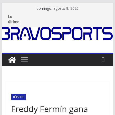
Saltar
domingo, agosto 9, 2026
al
Lo
contenido
último:
BÉISBOL
Freddy Fermín gana