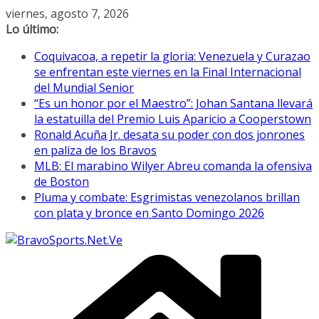
Saltar
viernes, agosto 7, 2026
al
Lo último:
contenido
Coquivacoa, a repetir la gloria: Venezuela y Curazao
se enfrentan este viernes en la Final Internacional
del Mundial Senior
“Es un honor por el Maestro”: Johan Santana llevará
la estatuilla del Premio Luis Aparicio a Cooperstown
Ronald Acuña Jr. desata su poder con dos jonrones
en paliza de los Bravos
MLB: El marabino Wilyer Abreu comanda la ofensiva
de Boston
Pluma y combate: Esgrimistas venezolanos brillan
con plata y bronce en Santo Domingo 2026