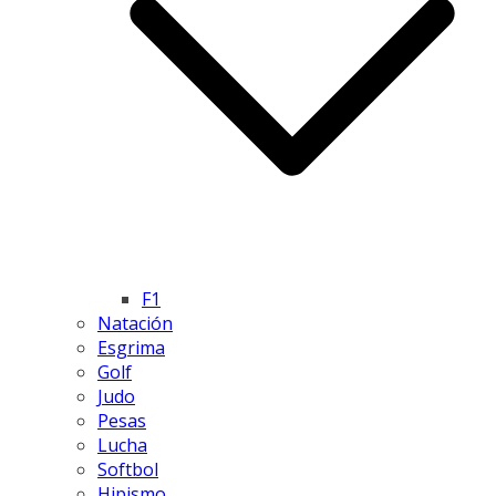
F1
Natación
Esgrima
Golf
Judo
Pesas
Lucha
Softbol
Hipismo