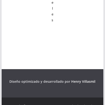
e
l
e
s
Diseño optimizado y desarrollado por
Henry Villasmil