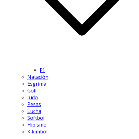
F1
Natación
Esgrima
Golf
Judo
Pesas
Lucha
Softbol
Hipismo
Kikimbol