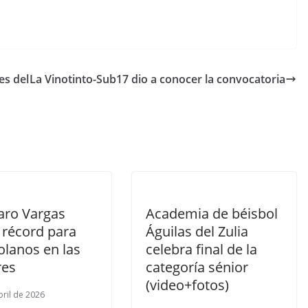
es del
La Vinotinto-Sub17 dio a conocer la convocatoria
aro Vargas
Academia de béisbol
 récord para
Águilas del Zulia
olanos en las
celebra final de la
res
categoría sénior
(video+fotos)
bril de 2026