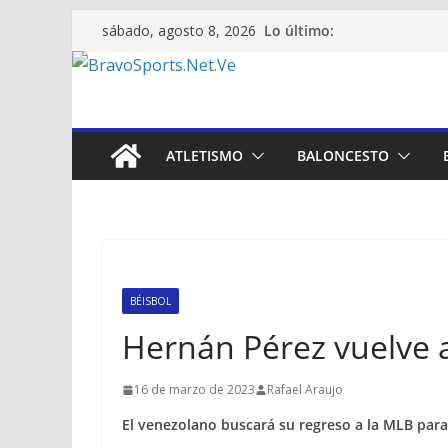
Saltar
Lo último:
sábado, agosto 8, 2026
al
contenido
ATLETISMO
BALONCESTO
BÉISBOL
Hernán Pérez vuelve 
16 de marzo de 2023
Rafael Araujo
El venezolano buscará su regreso a la MLB par