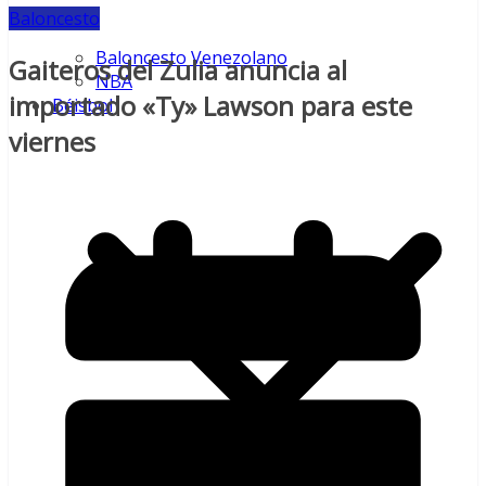
Baloncesto
Baloncesto Venezolano
Gaiteros del Zulia anuncia al
NBA
importado «Ty» Lawson para este
Béisbol
viernes