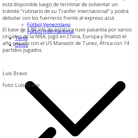
está disponible luego de terminar de solventar un
trámite “rutinario de su Tranfer internacional” y podrá
debutar con los fuerreros frente al expreso azul.
Fútbol Venezolano
El base de 1,80 mts de estatura tuvo pasantía por varios
Fútbol Internacional
circuitos de la NBA, jugó en China, Europa y finalizó el
Tenis
año pasado con el US Manastir de Tunez, África con 14
Otros
partidos jugados.
Luis Bravo
Foto: Luis Bravo