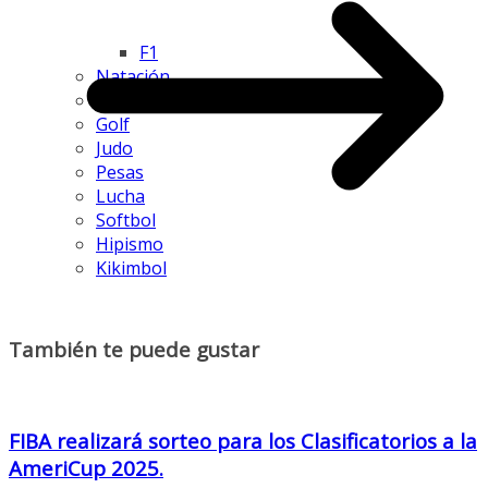
F1
Natación
Esgrima
Golf
Judo
Pesas
Lucha
Softbol
Hipismo
Kikimbol
También te puede gustar
FIBA realizará sorteo para los Clasificatorios a la
AmeriCup 2025.