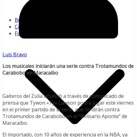
Pequeñas Ligas
MLB
Boxeo
Ciclismo
Fútbol
Luis Bravo
Los musicales iniciarán una serie contra Trotamundos de
Carabobo en Maracaibo
Gaiteros del Zulia anunció a través de comunicado de
prensa que Tywon «Ty» Lawson podrá jugar este viernes
en el primer partido de la serie, que tendrán contra
Trotamundos de Carabobo en el “Belisario Aponte” de
Maracaibo.
El importado, con 10 años de experiencia en la NBA, ya