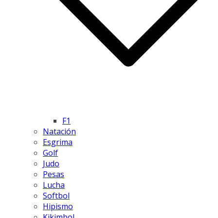
F1
Natación
Esgrima
Golf
Judo
Pesas
Lucha
Softbol
Hipismo
Kikimbol