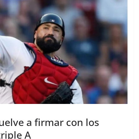
elve a firmar con los
riple A