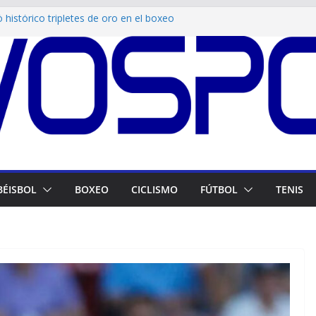
 histórico tripletes de oro en el boxeo
roamericano
nzó 49 medallas de oro en los Juegos
os tras doblete en esgrima
ra espacio deportivo en el barrio Ezequiel
visado para la Serie del Caribe kids y viaja
esde Bogotá
sculina venció a México en penales y se
 del fútbol centroamericano
BÉISBOL
BOXEO
CICLISMO
FÚTBOL
TENIS