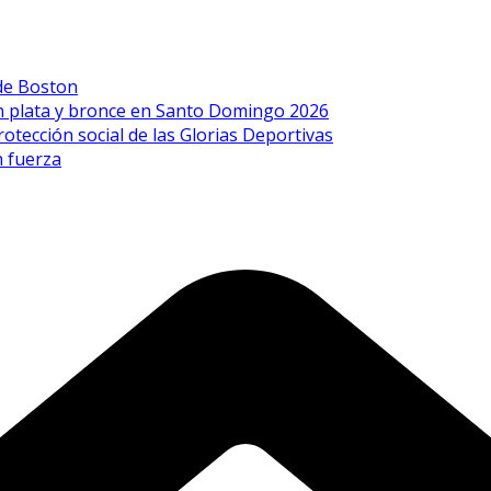
de Boston
on plata y bronce en Santo Domingo 2026
rotección social de las Glorias Deportivas
n fuerza