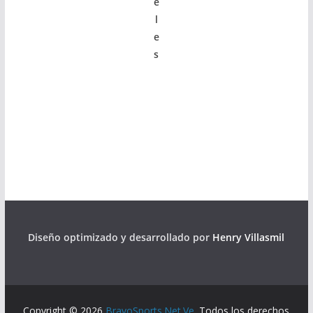
e
l
e
s
Diseño optimizado y desarrollado por
Henry Villasmil
Copyright © 2026
BravoSports.Net.Ve
. Todos los derechos