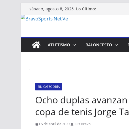
Saltar
Lo último:
sábado, agosto 8, 2026
al
contenido
ATLETISMO
BALONCESTO
SIN CATEGORÍA
Ocho duplas avanzan 
copa de tenis Jorge T
16 de abril de 2023
Luis Bravo