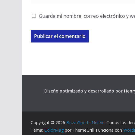
Guarda mi nombre, correo electrónico y w
Diseño optimizado y desarrollado por
Henry
Copyright © 2026
BravoSports.Net.Ve
. Todos los der
Tema:
ColorMag
por ThemeGrill. Funciona con
Word