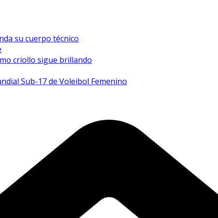
inda su cuerpo técnico
e
mo criollo sigue brillando
undial Sub-17 de Voleibol Femenino