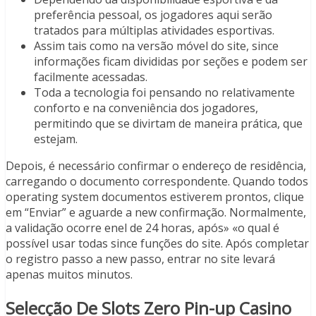
preferência pessoal, os jogadores aqui serão
tratados para múltiplas atividades esportivas.
Assim tais como na versão móvel do site, since
informações ficam divididas por seções e podem ser
facilmente acessadas.
Toda a tecnologia foi pensando no relativamente
conforto e na conveniência dos jogadores,
permitindo que se divirtam de maneira prática, que
estejam.
Depois, é necessário confirmar o endereço de residência,
carregando o documento correspondente. Quando todos
operating system documentos estiverem prontos, clique
em “Enviar” e aguarde a new confirmação. Normalmente,
a validação ocorre enel de 24 horas, após» «o qual é
possível usar todas since funções do site. Após completar
o registro passo a new passo, entrar no site levará
apenas muitos minutos.
Selecção De Slots Zero Pin-up Casino