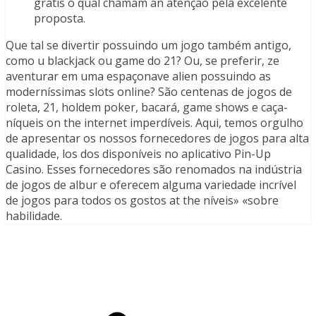
grátis o qual chamam an atenção pela excelente
proposta.
Que tal se divertir possuindo um jogo também antigo,
como u blackjack ou game do 21? Ou, se preferir, ze
aventurar em uma espaçonave alien possuindo as
moderníssimas slots online? São centenas de jogos de
roleta, 21, holdem poker, bacará, game shows e caça-
níqueis on the internet imperdíveis. Aqui, temos orgulho
de apresentar os nossos fornecedores de jogos para alta
qualidade, los dos disponíveis no aplicativo Pin-Up
Casino. Esses fornecedores são renomados na indústria
de jogos de albur e oferecem alguma variedade incrível
de jogos para todos os gostos at the níveis» «sobre
habilidade.