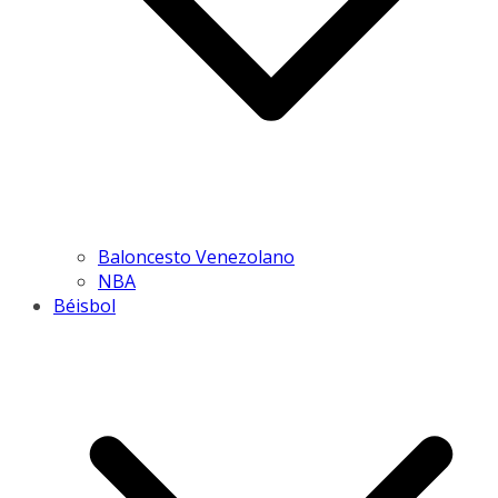
Baloncesto Venezolano
NBA
Béisbol