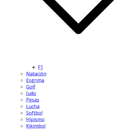
F1
Natación
Esgrima
Golf
Judo
Pesas
Lucha
Softbol
Hipismo
Kikimbol