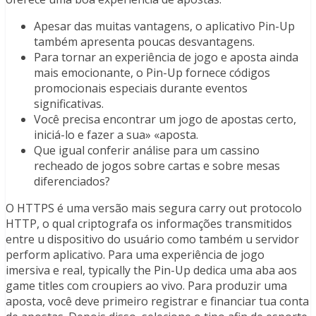
Apesar das muitas vantagens, o aplicativo Pin-Up
também apresenta poucas desvantagens.
Para tornar an experiência de jogo e aposta ainda
mais emocionante, o Pin-Up fornece códigos
promocionais especiais durante eventos
significativas.
Você precisa encontrar um jogo de apostas certo,
iniciá-lo e fazer a sua» «aposta.
Que igual conferir análise para um cassino
recheado de jogos sobre cartas e sobre mesas
diferenciados?
O HTTPS é uma versão mais segura carry out protocolo
HTTP, o qual criptografa os informações transmitidos
entre u dispositivo do usuário como também u servidor
perform aplicativo. Para uma experiência de jogo
imersiva e real, typically the Pin-Up dedica uma aba aos
game titles com croupiers ao vivo. Para produzir uma
aposta, você deve primeiro registrar e financiar tua conta