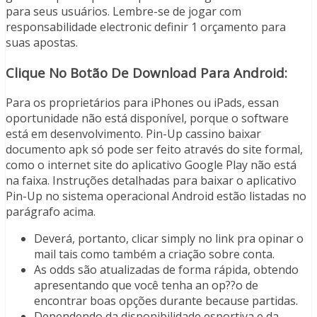
para seus usuários. Lembre-se de jogar com
responsabilidade electronic definir 1 orçamento para
suas apostas.
Clique No Botão De Download Para Android:
Para os proprietários para iPhones ou iPads, essan
oportunidade não está disponível, porque o software
está em desenvolvimento. Pin-Up cassino baixar
documento apk só pode ser feito através do site formal,
como o internet site do aplicativo Google Play não está
na faixa. Instruções detalhadas para baixar o aplicativo
Pin-Up no sistema operacional Android estão listadas no
parágrafo acima.
Deverá, portanto, clicar simply no link pra opinar o
mail tais como também a criação sobre conta.
As odds são atualizadas de forma rápida, obtendo
apresentando que você tenha an op??o de
encontrar boas opções durante because partidas.
Dependendo da disponibilidade esportiva e da