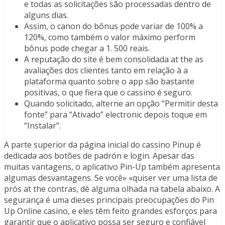
e todas as solicitações são processadas dentro de
alguns dias.
Assim, o canon do bônus pode variar de 100% a
120%, como também o valor máximo perform
bônus pode chegar a 1. 500 reais.
A reputação do site é bem consolidada at the as
avaliações dos clientes tanto em relação à a
plataforma quanto sobre o app são bastante
positivas, o que fiera que o cassino é seguro.
Quando solicitado, alterne an opção “Permitir desta
fonte” para “Ativado” electronic depois toque em
“Instalar”.
A parte superior da página inicial do cassino Pinup é
dedicada aos botões de padrón e login. Apesar das
muitas vantagens, o aplicativo Pin-Up também apresenta
algumas desvantagens. Se você» «quiser ver uma lista de
prós at the contras, dê alguma olhada na tabela abaixo. A
segurança é uma dieses principais preocupações do Pin
Up Online casino, e eles têm feito grandes esforços para
garantir que o aplicativo possa ser seguro e confiável