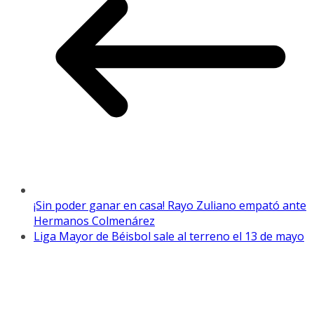
¡Sin poder ganar en casa! Rayo Zuliano empató ante
Hermanos Colmenárez
Liga Mayor de Béisbol sale al terreno el 13 de mayo