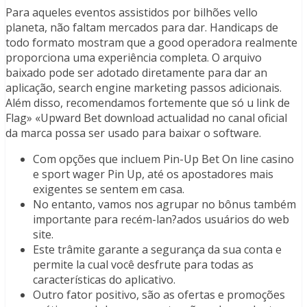
Para aqueles eventos assistidos por bilhões vello
planeta, não faltam mercados para dar. Handicaps de
todo formato mostram que a good operadora realmente
proporciona uma experiência completa. O arquivo
baixado pode ser adotado diretamente para dar an
aplicação, search engine marketing passos adicionais.
Além disso, recomendamos fortemente que só u link de
Flag» «Upward Bet download actualidad no canal oficial
da marca possa ser usado para baixar o software.
Com opções que incluem Pin-Up Bet On line casino
e sport wager Pin Up, até os apostadores mais
exigentes se sentem em casa.
No entanto, vamos nos agrupar no bônus também
importante para recém-lan?ados usuários do web
site.
Este trâmite garante a segurança da sua conta e
permite la cual você desfrute para todas as
características do aplicativo.
Outro fator positivo, são as ofertas e promoções