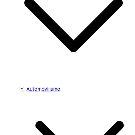
Automovilismo