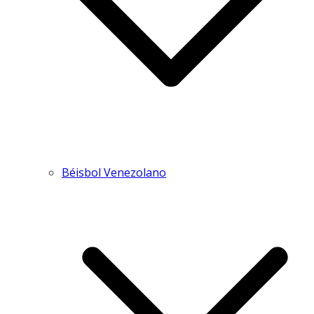
Béisbol Venezolano