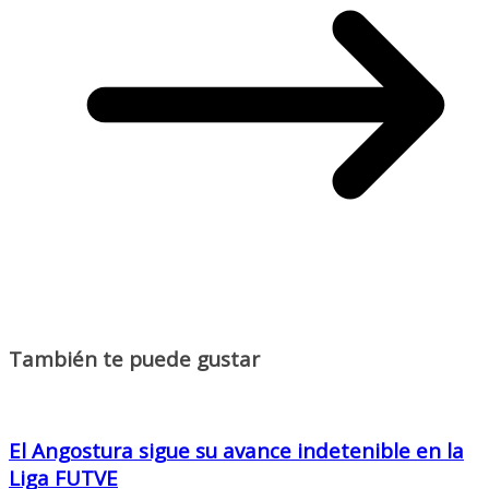
También te puede gustar
El Angostura sigue su avance indetenible en la
Liga FUTVE