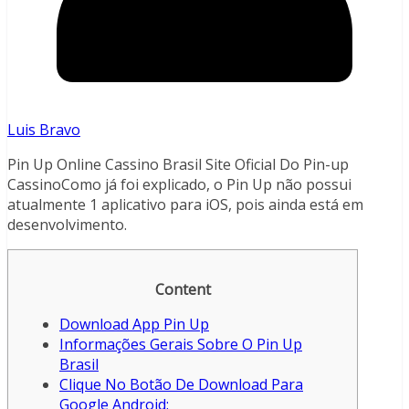
Luis Bravo
Pin Up Online Cassino Brasil Site Oficial Do Pin-up
Cassino
Como já foi explicado, o Pin Up não possui
atualmente 1 aplicativo para iOS, pois ainda está em
desenvolvimento.
Content
Download App Pin Up
Informações Gerais Sobre O Pin Up
Brasil
Clique No Botão De Download Para
Google Android: