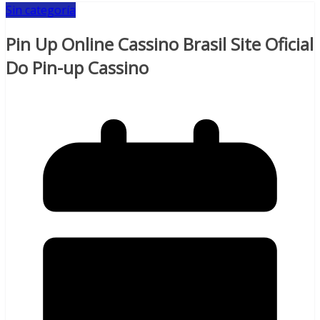
Sin categoría
Pin Up Online Cassino Brasil Site Oficial
Do Pin-up Cassino