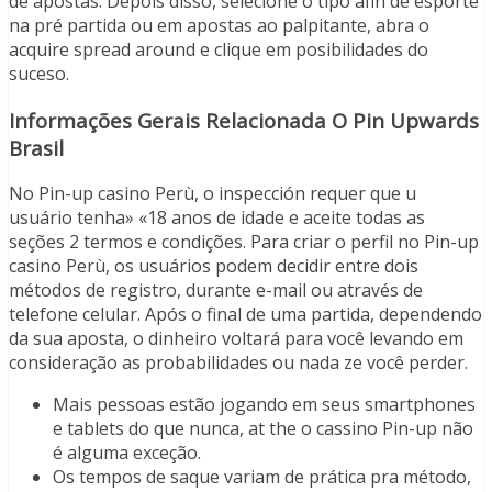
de apostas. Depois disso, selecione o tipo afin de esporte
na pré partida ou em apostas ao palpitante, abra o
acquire spread around e clique em posibilidades do
suceso.
Informações Gerais Relacionada O Pin Upwards
Brasil
No Pin-up casino Perù, o inspección requer que u
usuário tenha» «18 anos de idade e aceite todas as
seções 2 termos e condições. Para criar o perfil no Pin-up
casino Perù, os usuários podem decidir entre dois
métodos de registro, durante e-mail ou através de
telefone celular. Após o final de uma partida, dependendo
da sua aposta, o dinheiro voltará para você levando em
consideração as probabilidades ou nada ze você perder.
Mais pessoas estão jogando em seus smartphones
e tablets do que nunca, at the o cassino Pin-up não
é alguma exceção.
Os tempos de saque variam de prática pra método,